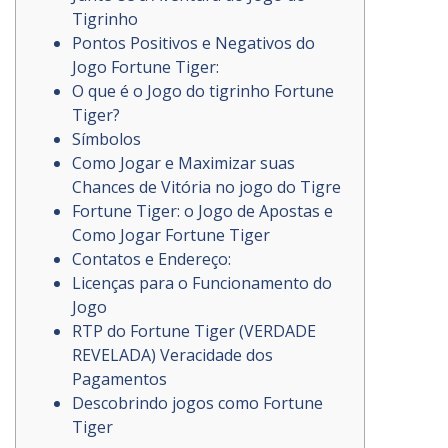
Tigrinho
Pontos Positivos e Negativos do
Jogo Fortune Tiger:
O que é o Jogo do tigrinho Fortune
Tiger?
Símbolos
Como Jogar e Maximizar suas
Chances de Vitória no jogo do Tigre
Fortune Tiger: o Jogo de Apostas e
Como Jogar Fortune Tiger
Contatos e Endereço:
Licenças para o Funcionamento do
Jogo
RTP do Fortune Tiger (VERDADE
REVELADA) Veracidade dos
Pagamentos
Descobrindo jogos como Fortune
Tiger