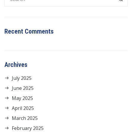
Recent Comments
Archives
July 2025
June 2025
May 2025
April 2025
March 2025
February 2025