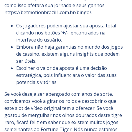
como isso afetará sua jornada e seus ganhos
https://betmotionbrazil1.com.br/bingo/
.
Os jogadores podem ajustar sua aposta total
clicando nos botões ‘+/-’ encontrados na
interface do usuário.
Embora não haja garantias no mundo dos jogos
de cassino, existem alguns insights que podem
ser úteis.
Escolher o valor da aposta é uma decisão
estratégica, pois influenciará o valor das suas
potenciais vitórias.
Se você deseja ser abençoado com anos de sorte,
convidamos você a girar os rolos e descobrir o que
este slot de vídeo original tem a oferecer. Se você
gostou de mergulhar nos olhos dourados deste tigre
raro, ficará feliz em saber que existem muitos jogos
semelhantes ao Fortune Tiger. Nós nunca estamos