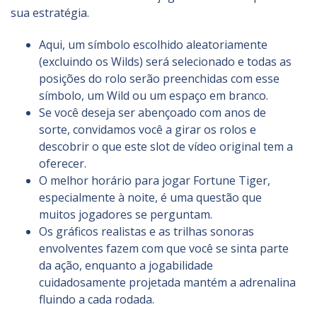
sua estratégia.
Aqui, um símbolo escolhido aleatoriamente
(excluindo os Wilds) será selecionado e todas as
posições do rolo serão preenchidas com esse
símbolo, um Wild ou um espaço em branco.
Se você deseja ser abençoado com anos de
sorte, convidamos você a girar os rolos e
descobrir o que este slot de vídeo original tem a
oferecer.
O melhor horário para jogar Fortune Tiger,
especialmente à noite, é uma questão que
muitos jogadores se perguntam.
Os gráficos realistas e as trilhas sonoras
envolventes fazem com que você se sinta parte
da ação, enquanto a jogabilidade
cuidadosamente projetada mantém a adrenalina
fluindo a cada rodada.