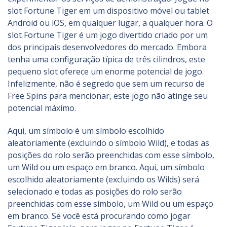
slot Fortune Tiger em um dispositivo móvel ou tablet
Android ou iOS, em qualquer lugar, a qualquer hora. O
slot Fortune Tiger é um jogo divertido criado por um
dos principais desenvolvedores do mercado. Embora
tenha uma configuração típica de três cilindros, este
pequeno slot oferece um enorme potencial de jogo.
Infelizmente, não é segredo que sem um recurso de
Free Spins para mencionar, este jogo não atinge seu
potencial máximo.
Aqui, um símbolo é um símbolo escolhido
aleatoriamente (excluindo o símbolo Wild), e todas as
posições do rolo serão preenchidas com esse símbolo,
um Wild ou um espaço em branco. Aqui, um símbolo
escolhido aleatoriamente (excluindo os Wilds) será
selecionado e todas as posições do rolo serão
preenchidas com esse símbolo, um Wild ou um espaço
em branco. Se você está procurando como jogar