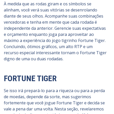
À medida que as rodas giram e os símbolos se
alinham, você verá suas vitórias se desenrolando
diante de seus olhos. Acompanhe suas combinações
vencedoras e tenha em mente que cada rodada é
independente da anterior. Gerencie suas expectativas
e orçamento enquanto joga para aproveitar ao
máximo a experiência do jogo tigrinho Fortune Tiger.
Concluindo, ótimos gráficos, um alto RTP e um
recurso especial interessante tornam o Fortune Tiger
digno de uma ou duas rodadas.
FORTUNE TIGER
Se isso irá prepará-lo para a riqueza ou para a perda
de moedas, depende da sorte, mas sugerimos
fortemente que você jogue Fortune Tiger e decida se
vale a pena dar uma volta. Nesta seção, revelaremos