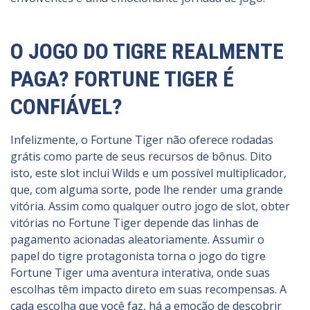
O JOGO DO TIGRE REALMENTE
PAGA? FORTUNE TIGER É
CONFIÁVEL?
Infelizmente, o Fortune Tiger não oferece rodadas
grátis como parte de seus recursos de bônus. Dito
isto, este slot inclui Wilds e um possível multiplicador,
que, com alguma sorte, pode lhe render uma grande
vitória. Assim como qualquer outro jogo de slot, obter
vitórias no Fortune Tiger depende das linhas de
pagamento acionadas aleatoriamente. Assumir o
papel do tigre protagonista torna o jogo do tigre
Fortune Tiger uma aventura interativa, onde suas
escolhas têm impacto direto em suas recompensas. A
cada escolha que você faz, há a emoção de descobrir