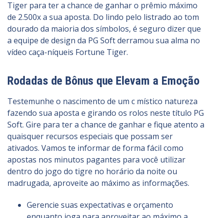
Tiger para ter a chance de ganhar o prêmio máximo
de 2.500x a sua aposta. Do lindo pelo listrado ao tom
dourado da maioria dos símbolos, é seguro dizer que
a equipe de design da PG Soft derramou sua alma no
vídeo caça-níqueis Fortune Tiger.
Rodadas de Bônus que Elevam a Emoção
Testemunhe o nascimento de um c místico natureza
fazendo sua aposta e girando os rolos neste título PG
Soft. Gire para ter a chance de ganhar e fique atento a
quaisquer recursos especiais que possam ser
ativados. Vamos te informar de forma fácil como
apostas nos minutos pagantes para você utilizar
dentro do jogo do tigre no horário da noite ou
madrugada, aproveite ao máximo as informações.
Gerencie suas expectativas e orçamento
enquanto joga para aproveitar ao máximo a