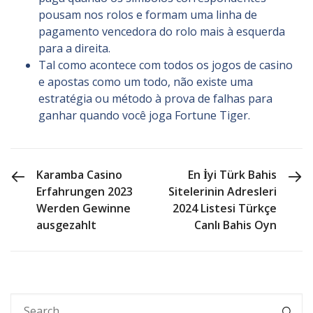
pousam nos rolos e formam uma linha de
pagamento vencedora do rolo mais à esquerda
para a direita.
Tal como acontece com todos os jogos de casino
e apostas como um todo, não existe uma
estratégia ou método à prova de falhas para
ganhar quando você joga Fortune Tiger.
PREVIOUS POST
NEXT POST
Karamba Casino
En İyi Türk Bahis
Erfahrungen 2023
Sitelerinin Adresleri
Werden Gewinne
2024 Listesi Türkçe
ausgezahlt
Canlı Bahis Oyn