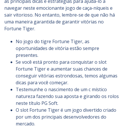
as principais dicas e estratégias para ajudá-lo a
navegar neste emocionante jogo de caça-níqueis e
sair vitorioso. No entanto, lembre-se de que não há
uma maneira garantida de garantir vitórias no
Fortune Tiger.
No jogo do tigre Fortune Tiger, as
oportunidades de vitória estão sempre
presentes.
Se você está pronto para conquistar o slot
Fortune Tiger e aumentar suas chances de
conseguir vitórias estrondosas, temos algumas
dicas para você começar.
Testemunhe o nascimento de um c místico
natureza fazendo sua aposta e girando os rolos
neste título PG Soft.
O slot Fortune Tiger é um jogo divertido criado
por um dos principais desenvolvedores do
mercado.