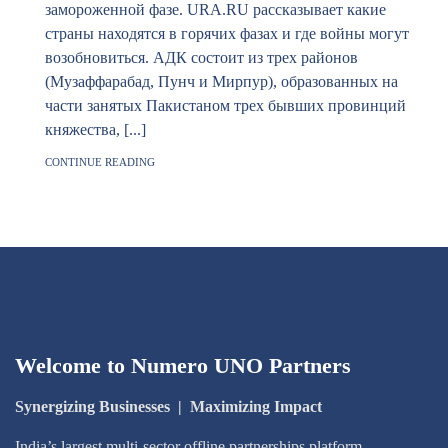
замороженной фазе. URA.RU рассказывает какие
страны находятся в горячих фазах и где войны могут
возобновиться. АДК состоит из трех районов
(Музаффарабад, Пунч и Мирпур), образованных на
части занятых Пакистаном трех бывших провинций
княжества, [...]
CONTINUE READING
Welcome to Numero UNO Partners
Synergizing Businesses
|
Maximizing Impact
India’s largest multi-sector offline partnerships platform