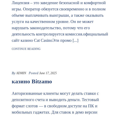
Лицензия – это заведение безопасной и комфортной
игры. Оператор обязуется своевременно и в полном
объеме выплачивать выигрыши, а также оказывать
услуги на качественном уровне. Он не может
нарушать законодательство, потому что его
деятельность контролируется комиссия.официальный
сайт казино Cat CasinoЭти промо [...]
CONTINUE READING
By
Posted
ADMIN
June 17, 2025
казино Bitzamo
Авторизованные клиенты могут делать ставки с
депозитного счета и выводить деньги. Тестовый
формат слотов — в свободном доступе на ПК и
мобильных гаджетах. Для ставок в демо версии