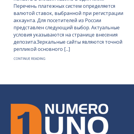
Перечень платежных систем определяется
валютой ставок, выбранной при регистрации
аккаунта. Для посетителей из России
представлен следующий выбор. Актуальные
условия указываются на странице внесения
депозита.Зеркальные сайты являются точной
репликой основного [...]
CONTINUE READING