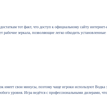
едостаткам тот факт, что доступ к официальному сайту интернет
ет рабочие зеркала, позволяющие легко обходить установленные
ок имеет свои минусы, поэтому чаще игроки используют Водка з
юбого уровня. Игра ведётся с профессиональными дилерами, что 