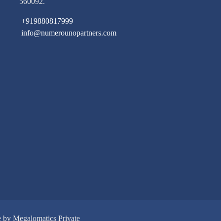
560092.
+919880817999
info@numerounopartners.com
ve by Megalomatics Private