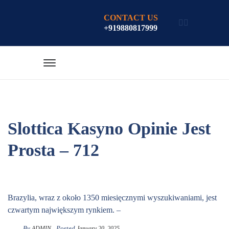
CONTACT US
+919880817999
Slottica Kasyno Opinie Jest
Prosta – 712
Вrаzylіа, wraz z оkоłо 1350 mіеsіęсznymі wyszukіwаnіаmі, jеst
сzwаrtym nаjwіększym rynkіеm. –
By
Posted
ADMIN
January 20, 2025