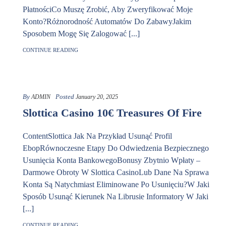
PłatnościCo Muszę Zrobić, Aby Zweryfikować Moje
Konto?Różnorodność Automatów Do ZabawyJakim
Sposobem Mogę Się Zalogować [...]
CONTINUE READING
By
Posted
ADMIN
January 20, 2025
Slottica Casino 10€ Treasures Of Fire
ContentSlottica Jak Na Przykład Usunąć Profil
EbopRównoczesne Etapy Do Odwiedzenia Bezpiecznego
Usunięcia Konta BankowegoBonusy Zbytnio Wpłaty –
Darmowe Obroty W Slottica CasinoLub Dane Na Sprawa
Konta Są Natychmiast Eliminowane Po Usunięciu?W Jaki
Sposób Usunąć Kierunek Na Librusie Informatory W Jaki
[...]
CONTINUE READING