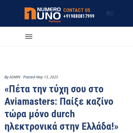
CONTACT US
+919880817999
By
Posted
ADMIN
May 13, 2025
«Πέτα την τύχη σου στο
Aviamasters: Παίξε καζίνο
τώρα μόνο durch
ηλεκτρονικά στην Ελλάδα!»