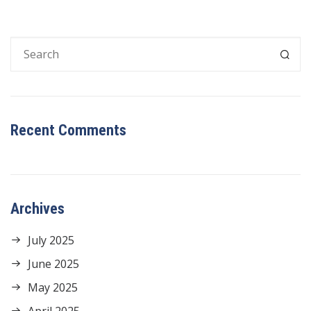
Recent Comments
Archives
July 2025
June 2025
May 2025