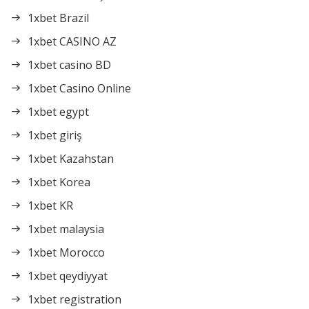
1xbet Brazil
1xbet CASINO AZ
1xbet casino BD
1xbet Casino Online
1xbet egypt
1xbet giriş
1xbet Kazahstan
1xbet Korea
1xbet KR
1xbet malaysia
1xbet Morocco
1xbet qeydiyyat
1xbet registration