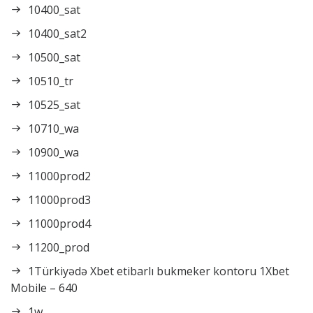
10400_sat
10400_sat2
10500_sat
10510_tr
10525_sat
10710_wa
10900_wa
11000prod2
11000prod3
11000prod4
11200_prod
1Türkiyədə Xbet etibarlı bukmeker kontoru 1Xbet
Mobile – 640
1w