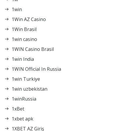
1win
1Win AZ Casino
1Win Brasil
1win casino
1WIN Casino Brasil
1win India
1WIN Official In Russia
1win Turkiye
1win uzbekistan
1winRussia
1xBet
1xbet apk
1XBET AZ Giriş