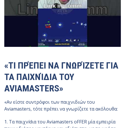
«ΤΙ ΠΡΈΠΕΙ ΝΑ ΓΝΩΡΊΖΕΤΕ ΓΙΑ
ΤΑ ΠΑΙΧΝΊΔΙΑ ΤΟΥ
AVIAMASTERS»
«Αν είστε συντρόφοι των παιχνιδιών του
Aviamasters, τότε πρέπει να γνωρίζετε τα ακόλουθα:
1. Τα παιχνídια του Aviamasters οFFER μία εμπειρία