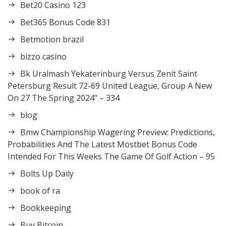
Bet20 Casino 123
Bet365 Bonus Code 831
Betmotion brazil
bizzo casino
Bk Uralmash Yekaterinburg Versus Zenit Saint
Petersburg Result 72-69 United League, Group A New
On 27 The Spring 2024" – 334
blog
Bmw Championship Wagering Preview: Predictions,
Probabilities And The Latest Mostbet Bonus Code
Intended For This Weeks The Game Of Golf Action – 95
Bolts Up Daily
book of ra
Bookkeeping
Buy Bitcoin