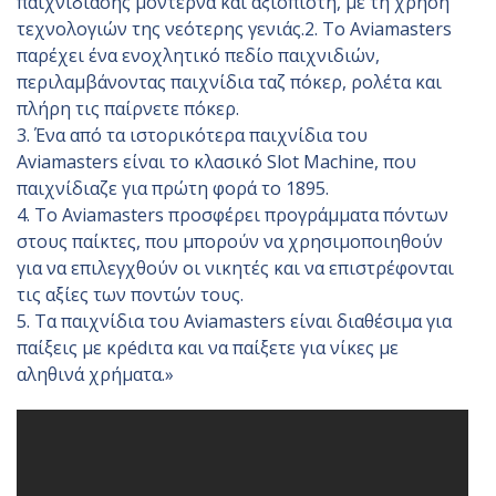
παιχνιδιάσης μοντέρνα και αξιόπιστη, με τη χρήση
τεχνολογιών της νεότερης γενιάς.2. Το Aviamasters
παρέχει ένα ενοχλητικό πεδίο παιχνιδιών,
περιλαμβάνοντας παιχνίδια ταζ πόκερ, ρολέτα και
πλήρη τις παίρνετε πόκερ.
3. Ένα από τα ιστορικότερα παιχνίδια του
Aviamasters είναι το κλασικό Slot Machine, που
παιχνίδιαζε για πρώτη φορά το 1895.
4. Το Aviamasters προσφέρει προγράμματα πόντων
στους παίκτες, που μπορούν να χρησιμοποιηθούν
για να επιλεγχθούν οι νικητές και να επιστρέφονται
τις αξίες των ποντών τους.
5. Τα παιχνίδια του Aviamasters είναι διαθέσιμα για
παίξεις με κρédιτα και να παίξετε για νίκες με
αληθινά χρήματα.»