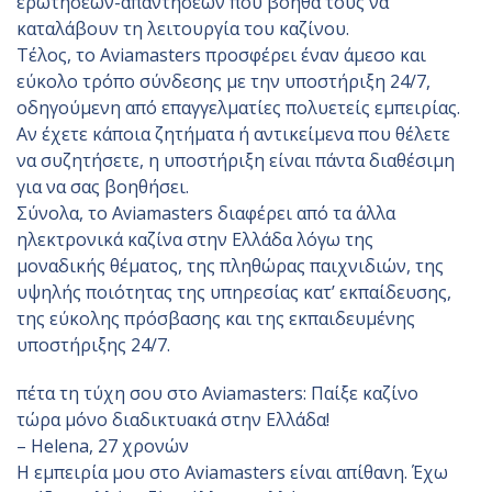
ερωτήσεων-απαντήσεων που βοηθά τους να
καταλάβουν τη λειτουργία του καζίνου.
Τέλος, το Aviamasters προσφέρει έναν άμεσο και
εύκολο τρόπο σύνδεσης με την υποστήριξη 24/7,
οδηγούμενη από επαγγελματίες πολυετείς εμπειρίας.
Αν έχετε κάποια ζητήματα ή αντικείμενα που θέλετε
να συζητήσετε, η υποστήριξη είναι πάντα διαθέσιμη
για να σας βοηθήσει.
Σύνολα, το Aviamasters διαφέρει από τα άλλα
ηλεκτρονικά καζίνα στην Ελλάδα λόγω της
μοναδικής θέματος, της πληθώρας παιχνιδιών, της
υψηλής ποιότητας της υπηρεσίας κατ’ εκπαίδευσης,
της εύκολης πρόσβασης και της εκπαιδευμένης
υποστήριξης 24/7.
πέτα τη τύχη σου στο Aviamasters: Παίξε καζίνο
τώρα μόνο διαδικτυακά στην Ελλάδα!
– Helena, 27 χρονών
Η εμπειρία μου στο Aviamasters είναι απίθανη. Έχω