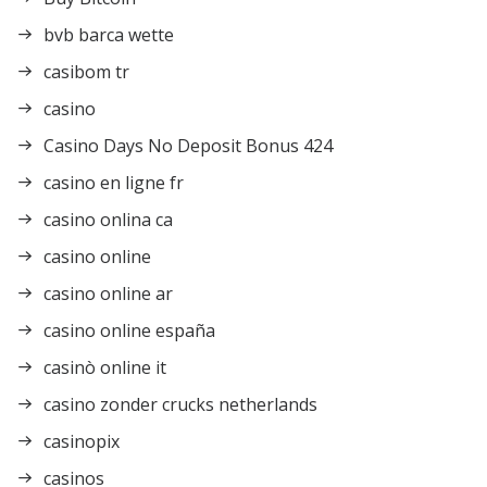
bvb barca wette
casibom tr
casino
Casino Days No Deposit Bonus 424
casino en ligne fr
casino onlina ca
casino online
casino online ar
casino online españa
casinò online it
casino zonder crucks netherlands
casinopix
casinos