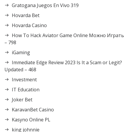
Gratogana Juegos En Vivo 319
Hovarda Bet
Hovarda Casino
How To Hack Aviator Game Online Можно Играть
– 798
iGaming
Immediate Edge Review 2023 Is It a Scam or Legit?
Updated – 468
Investment
IT Education
Joker Bet
KaravanBet Casino
Kasyno Online PL
king johnnie