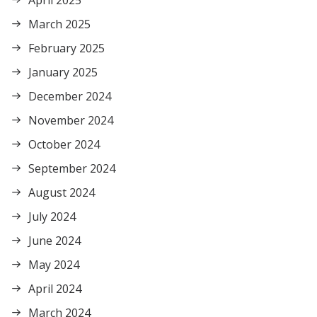
April 2025
March 2025
February 2025
January 2025
December 2024
November 2024
October 2024
September 2024
August 2024
July 2024
June 2024
May 2024
April 2024
March 2024